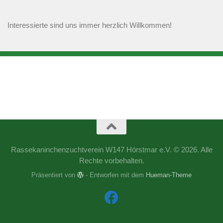
Interessierte sind uns immer herzlich Willkommen!
Rassekaninchenzuchtverein W147 Hörstmar e.V. © 2026. Alle
Rechte vorbehalten.
Präsentiert von
- Entworfen mit dem
Hueman-Theme