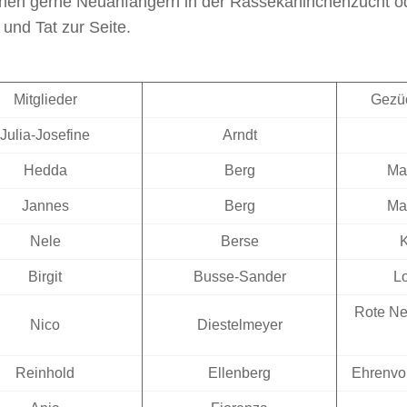
ehen gerne Neuanfängern in der Rassekaninchenzucht o
 und Tat zur Seite.
Mitglieder
Gezü
Julia-Josefine
Arndt
Hedda
Berg
Ma
Jannes
Berg
Ma
Nele
Berse
Birgit
Busse-Sander
L
Rote Ne
Nico
Diestelmeyer
Reinhold
Ellenberg
Ehrenvor