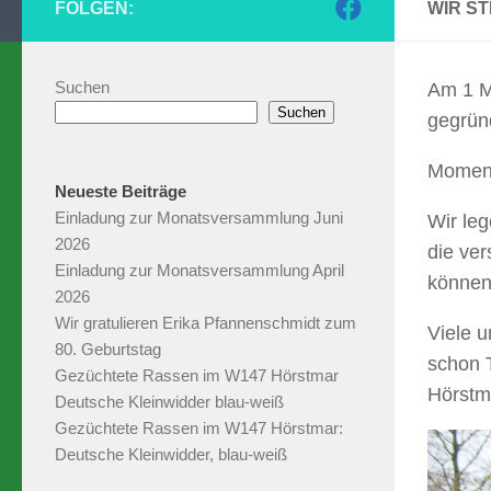
FOLGEN:
WIR S
Suchen
Am 1 M
Suchen
gegrün
Moment
Neueste Beiträge
Einladung zur Monatsversammlung Juni
Wir leg
2026
die ve
Einladung zur Monatsversammlung April
können
2026
Wir gratulieren Erika Pfannenschmidt zum
Viele 
80. Geburtstag
schon 
Gezüchtete Rassen im W147 Hörstmar
Hörstm
Deutsche Kleinwidder blau-weiß
Gezüchtete Rassen im W147 Hörstmar:
Deutsche Kleinwidder, blau-weiß