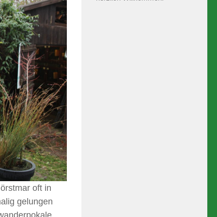
rstmar oft in
malig gelungen
nswanderpokale