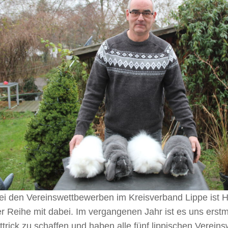
i den Vereinswettbewerben im Kreisverband Lippe ist Hö
r Reihe mit dabei. Im vergangenen Jahr ist es uns erst
trick zu schaffen und haben alle fünf lippischen Verei