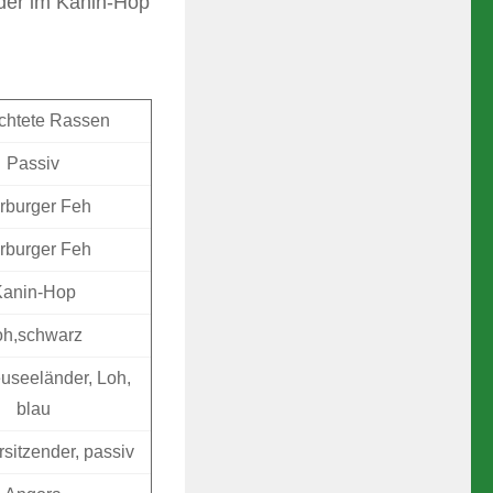
der im Kanin-Hop
chtete Rassen
Passiv
rburger Feh
rburger Feh
Kanin-Hop
oh,schwarz
useeländer, Loh,
blau
sitzender, passiv