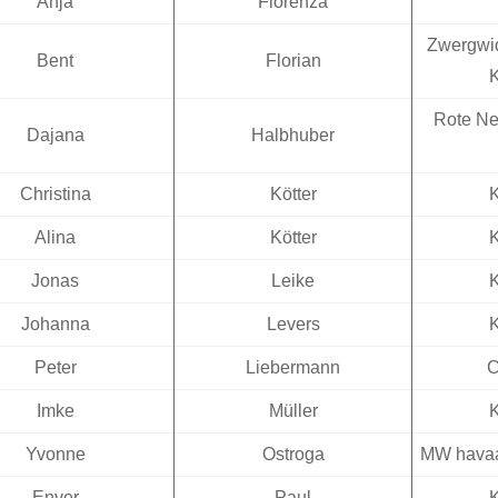
Anja
Fiorenza
Zwergwid
Bent
Florian
Rote Ne
Dajana
Halbhuber
Christina
Kötter
Alina
Kötter
Jonas
Leike
Johanna
Levers
Peter
Liebermann
C
Imke
Müller
Yvonne
Ostroga
MW havaa
Enver
Paul