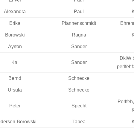
Alexandra
Paul
Erika
Pfannenschmidt
Ehrenm
Borowski
Ragna
Ayrton
Sander
DklW 
Kai
Sander
perlfeh
Bernd
Schnecke
Ursula
Schnecke
Perlfeh
Peter
Specht
odersen-Borowski
Tabea